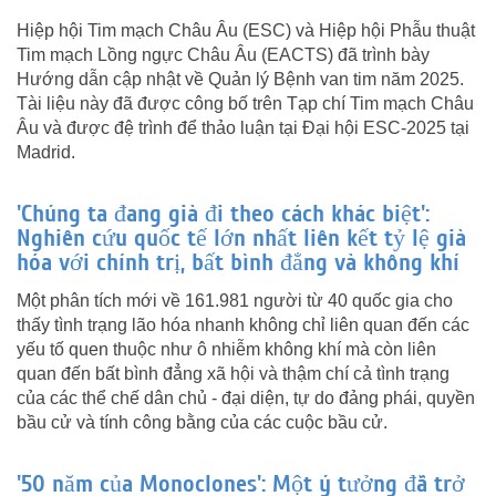
Hiệp hội Tim mạch Châu Âu (ESC) và Hiệp hội Phẫu thuật
Tim mạch Lồng ngực Châu Âu (EACTS) đã trình bày
Hướng dẫn cập nhật về Quản lý Bệnh van tim năm 2025.
Tài liệu này đã được công bố trên Tạp chí Tim mạch Châu
Âu và được đệ trình để thảo luận tại Đại hội ESC-2025 tại
Madrid.
'Chúng ta đang già đi theo cách khác biệt':
Nghiên cứu quốc tế lớn nhất liên kết tỷ lệ già
hóa với chính trị, bất bình đẳng và không khí
Một phân tích mới về 161.981 người từ 40 quốc gia cho
thấy tình trạng lão hóa nhanh không chỉ liên quan đến các
yếu tố quen thuộc như ô nhiễm không khí mà còn liên
quan đến bất bình đẳng xã hội và thậm chí cả tình trạng
của các thể chế dân chủ - đại diện, tự do đảng phái, quyền
bầu cử và tính công bằng của các cuộc bầu cử.
'50 năm của Monoclones': Một ý tưởng đã trở