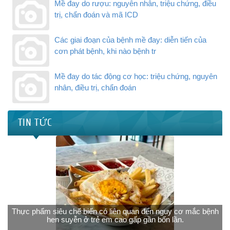
Mề đay do rượu: nguyên nhân, triệu chứng, điều
trị, chẩn đoán và mã ICD
Các giai đoạn của bệnh mề đay: diễn tiến của
cơn phát bệnh, khi nào bệnh tr
Mề đay do tác động cơ học: triệu chứng, nguyên
nhân, điều trị, chẩn đoán
TIN TỨC
Thực phẩm siêu chế biến có liên quan đến nguy cơ mắc bệnh
hen suyễn ở trẻ em cao gấp gần bốn lần.