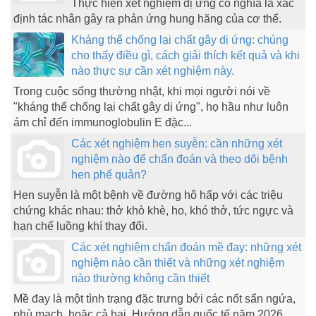
Thực hiện xét nghiệm dị ứng có nghĩa là xác
định tác nhân gây ra phản ứng hung hăng của cơ thể.
Kháng thể chống lại chất gây dị ứng: chúng
cho thấy điều gì, cách giải thích kết quả và khi
nào thực sự cần xét nghiệm này.
Trong cuộc sống thường nhật, khi mọi người nói về
"kháng thể chống lại chất gây dị ứng", họ hầu như luôn
ám chỉ đến immunoglobulin E đặc...
Các xét nghiệm hen suyễn: cần những xét
nghiệm nào để chẩn đoán và theo dõi bệnh
hen phế quản?
Hen suyễn là một bệnh về đường hô hấp với các triệu
chứng khác nhau: thở khò khè, ho, khó thở, tức ngực và
hạn chế luồng khí thay đổi.
Các xét nghiệm chẩn đoán mề đay: những xét
nghiệm nào cần thiết và những xét nghiệm
nào thường không cần thiết
Mề đay là một tình trạng đặc trưng bởi các nốt sẩn ngứa,
phù mạch, hoặc cả hai. Hướng dẫn quốc tế năm 2026