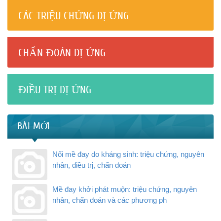
CÁC TRIỆU CHỨNG DỊ ỨNG
CHẨN ĐOÁN DỊ ỨNG
ĐIỀU TRỊ DỊ ỨNG
BÀI MỚI
Nổi mề đay do kháng sinh: triệu chứng, nguyên
nhân, điều trị, chẩn đoán
Mề đay khởi phát muộn: triệu chứng, nguyên
nhân, chẩn đoán và các phương ph