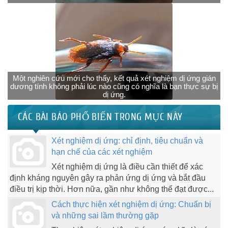
Một nghiên cứu mới cho thấy, kết quả xét nghiệm dị ứng gián
dương tính không phải lúc nào cũng có nghĩa là bạn thực sự bị
dị ứng.
CÁC BÀI BÁO PHỔ BIẾN TRONG MỤC NÀY
Xét nghiệm dị ứng: chỉ định, tiêu chuẩn và
hạn chế của các xét nghiệm
Xét nghiệm dị ứng là điều cần thiết để xác
định kháng nguyên gây ra phản ứng dị ứng và bắt đầu
điều trị kịp thời. Hơn nữa, gần như không thể đạt được...
Cách thực hiện xét nghiệm dị ứng: Chuẩn bị
và những sai lầm thường gặp