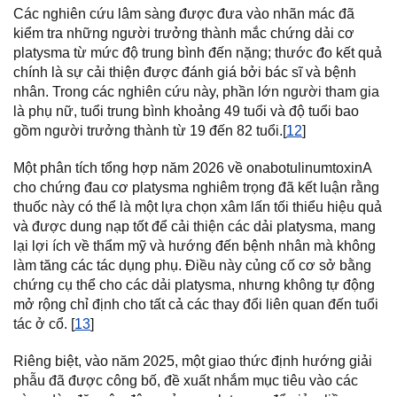
Các nghiên cứu lâm sàng được đưa vào nhãn mác đã
kiểm tra những người trưởng thành mắc chứng dải cơ
platysma từ mức độ trung bình đến nặng; thước đo kết quả
chính là sự cải thiện được đánh giá bởi bác sĩ và bệnh
nhân. Trong các nghiên cứu này, phần lớn người tham gia
là phụ nữ, tuổi trung bình khoảng 49 tuổi và độ tuổi bao
gồm người trưởng thành từ 19 đến 82 tuổi.[
12
]
Một phân tích tổng hợp năm 2026 về onabotulinumtoxinA
cho chứng đau cơ platysma nghiêm trọng đã kết luận rằng
thuốc này có thể là một lựa chọn xâm lấn tối thiểu hiệu quả
và được dung nạp tốt để cải thiện các dải platysma, mang
lại lợi ích về thẩm mỹ và hướng đến bệnh nhân mà không
làm tăng các tác dụng phụ. Điều này củng cố cơ sở bằng
chứng cụ thể cho các dải platysma, nhưng không tự động
mở rộng chỉ định cho tất cả các thay đổi liên quan đến tuổi
tác ở cổ. [
13
]
Riêng biệt, vào năm 2025, một giao thức định hướng giải
phẫu đã được công bố, đề xuất nhắm mục tiêu vào các