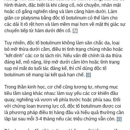
hình thành, đặc biệt là khi căng cổ, nói chuyện, nhăn mặt
hoặc cố gắng nghiến răng và làm căng hàm dưới. Làm
giãn cơ platysma bằng độc tố botulinum có thể làm cho
các dải ít rõ rệt hơn và làm mềm mại hơn về mặt thị giác sự
chuyển tiếp từ hàm dưới đến cổ. [
7
]
Tuy nhiên, độc tố botulinum không làm săn chắc da, loại
bỏ mỡ thừa dưới cằm, điều trị tình trạng chùng nhão hoặc
"kết dính" các cơ bị tách rời. Nếu vấn đề chính là da thừa
đáng kể, mô nặng, lớp mỡ dưới cằm lớn hoặc tình trạng
sụp mí mắt do tuổi tác đáng kể, thì chỉ dùng độc tố
botulinum sẽ mang lại kết quả hạn chế. [
8
]
Trong thần kinh học, cơ chế cũng tương tự, nhưng mục
tiêu lâm sàng khác nhau: làm suy yếu các cơ khiến đầu
quay, nghiêng và vươn về phía trước hoặc phía sau. Đối
với chứng loạn trương lực cổ, độc tố botulinum được coi
là phương pháp điều trị hàng đầu và hiệu quả thường cần
lặp lại sau mỗi 3-4 tháng nếu các triệu chứng vẫn còn. [
9
]