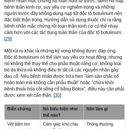
Bệnh nhân mắc chứng rối loạn nuốt từ trước, bệnh hô hấp,
bệnh thần kinh cơ, suy yếu cơ nghiêm trọng và những
người trước đây không dung nạp tốt độc tố botulinum nên
đặc biệt thận trọng. Hướng dẫn sử dụng thuốc chỉ ra rằng
bệnh nhân mắc chứng rối loạn thần kinh cơ có thể nhạy
cảm hơn với các tác dụng toàn thân của độc tố botulinum.
[
29
]
Một rủi ro khác là những kỳ vọng không được đáp ứng.
Độc tố botulinum có thể làm suy yếu cơ hoạt động, nhưng
nó không thể thay thế cho phẫu thuật nâng cơ, không loại
bỏ da thừa và không điều trị tất cả các nguyên nhân gây
đau cổ. Nếu bệnh nhân được hứa hẹn "làm săn chắc cổ
hoàn toàn mà không cần phẫu thuật" hoặc "chữa khỏi
bệnh thoái hóa cột sống cổ bằng Botox", điều này cần phải
được xem xét cẩn thận. [
30
]
Biến chứng
Nó biểu hiện như
Nên làm gì
thế nào?
Vết bầm tím
Cảm giác khó chịu
Thông thường