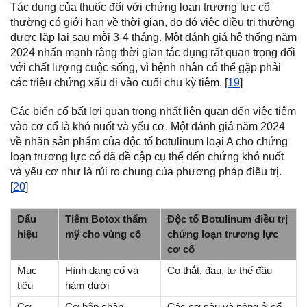
Tác dụng của thuốc đối với chứng loạn trương lực cổ
thường có giới hạn về thời gian, do đó việc điều trị thường
được lặp lại sau mỗi 3-4 tháng. Một đánh giá hệ thống năm
2024 nhấn mạnh rằng thời gian tác dụng rất quan trọng đối
với chất lượng cuộc sống, vì bệnh nhân có thể gặp phải
các triệu chứng xấu đi vào cuối chu kỳ tiêm. [
19
]
Các biến cố bất lợi quan trọng nhất liên quan đến việc tiêm
vào cơ cổ là khó nuốt và yếu cơ. Một đánh giá năm 2024
về nhãn sản phẩm của độc tố botulinum loại A cho chứng
loạn trương lực cổ đã đề cập cụ thể đến chứng khó nuốt
và yếu cơ như là rủi ro chung của phương pháp điều trị.
[
20
]
Dấu
Tiêm Botox thẩm
Độc tố Botulinum điều trị
hiệu
mỹ cho vùng cổ
chứng loạn trương lực
cơ cổ
Mục
Hình dạng cổ và
Co thắt, đau, tư thế đầu
tiêu
hàm dưới
Cơ
Cơ bắp chân
Các cơ sâu và nông ở cổ