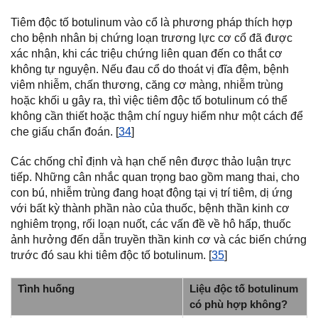
Tiêm độc tố botulinum vào cổ là phương pháp thích hợp
cho bệnh nhân bị chứng loạn trương lực cơ cổ đã được
xác nhận, khi các triệu chứng liên quan đến co thắt cơ
không tự nguyện. Nếu đau cổ do thoát vị đĩa đệm, bệnh
viêm nhiễm, chấn thương, căng cơ màng, nhiễm trùng
hoặc khối u gây ra, thì việc tiêm độc tố botulinum có thể
không cần thiết hoặc thậm chí nguy hiểm như một cách để
che giấu chẩn đoán. [
34
]
Các chống chỉ định và hạn chế nên được thảo luận trực
tiếp. Những cân nhắc quan trọng bao gồm mang thai, cho
con bú, nhiễm trùng đang hoạt động tại vị trí tiêm, dị ứng
với bất kỳ thành phần nào của thuốc, bệnh thần kinh cơ
nghiêm trọng, rối loạn nuốt, các vấn đề về hô hấp, thuốc
ảnh hưởng đến dẫn truyền thần kinh cơ và các biến chứng
trước đó sau khi tiêm độc tố botulinum. [
35
]
Tình huống
Liệu độc tố botulinum
có phù hợp không?