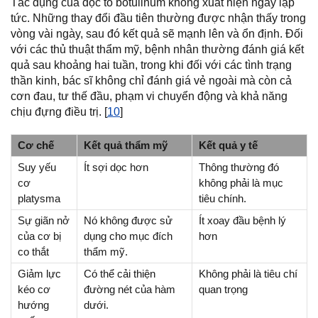
Tác dụng của độc tố botulinum không xuất hiện ngay lập
tức. Những thay đổi đầu tiên thường được nhận thấy trong
vòng vài ngày, sau đó kết quả sẽ mạnh lên và ổn định. Đối
với các thủ thuật thẩm mỹ, bệnh nhân thường đánh giá kết
quả sau khoảng hai tuần, trong khi đối với các tình trạng
thần kinh, bác sĩ không chỉ đánh giá vẻ ngoài mà còn cả
cơn đau, tư thế đầu, phạm vi chuyển động và khả năng
chịu đựng điều trị. [
10
]
Cơ chế
Kết quả thẩm mỹ
Kết quả y tế
Suy yếu
Ít sợi dọc hơn
Thông thường đó
cơ
không phải là mục
platysma
tiêu chính.
Sự giãn nở
Nó không được sử
Ít xoay đầu bệnh lý
của cơ bị
dụng cho mục đích
hơn
co thắt
thẩm mỹ.
Giảm lực
Có thể cải thiện
Không phải là tiêu chí
kéo cơ
đường nét của hàm
quan trọng
hướng
dưới.