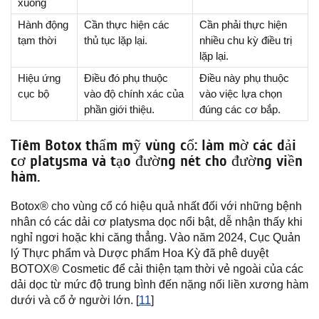
xuống
Hành động
Cần thực hiện các
Cần phải thực hiện
tạm thời
thủ tục lặp lại.
nhiều chu kỳ điều trị
lặp lại.
Hiệu ứng
Điều đó phụ thuộc
Điều này phụ thuộc
cục bộ
vào độ chính xác của
vào việc lựa chọn
phần giới thiệu.
đúng các cơ bắp.
Tiêm Botox thẩm mỹ vùng cổ: làm mờ các dải
cơ platysma và tạo đường nét cho đường viền
hàm.
Botox® cho vùng cổ có hiệu quả nhất đối với những bệnh
nhân có các dải cơ platysma dọc nổi bật, dễ nhận thấy khi
nghỉ ngơi hoặc khi căng thẳng. Vào năm 2024, Cục Quản
lý Thực phẩm và Dược phẩm Hoa Kỳ đã phê duyệt
BOTOX® Cosmetic để cải thiện tạm thời vẻ ngoài của các
dải dọc từ mức độ trung bình đến nặng nối liền xương hàm
dưới và cổ ở người lớn. [
11
]