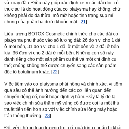
và xoay đầu. Điều này giúp xác định xem các dải dọc có
thực sự là do hoạt động của cơ platysma hay không, chứ
không phải do da thừa, mô mỡ hoặc tình trạng sụp mí
chung của phần ba dưới khuôn mặt. [
21
]
Liều lượng BOTOX Cosmetic chính thức cho các dải cơ
platysma phụ thuộc vào số lượng dải: 26 đơn vị cho 1 dải
ở mỗi bên, 31 đơn vị cho 1 dải ở một bên và 2 dải ở bên
kia, 36 đơn vị cho 2 dải ở mỗi bên. Những con số này
dành riêng cho một sản phẩm cụ thể và một chỉ định cụ
thể; chúng không thể được chuyển sang các sản phẩm
độc tố botulinum khác. [
22
]
Việc tiêm vào cơ platysma phải nông và chính xác, vì tiêm
quá sâu có thể ảnh hưởng đến các cơ liên quan đến
chuyển động cổ, nuốt hoặc định vị hàm. Đây là lý do tại
sao việc chỉnh sửa thẩm mỹ vùng cổ được coi là một thủ
thuật tiên tiến hơn so với việc chỉnh sửa lông mày hoặc
trán thông thường. [
23
]
Đối với chứng loạn trương lực cổ, quá trình chuẩn bị khác