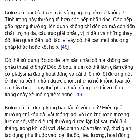
Botox có loại bỏ được các vòng ngang trên cổ không?
Tình trạng này thường tệ hơn các nếp nhăn dọc. Các nếp
gấp ngang thường liên quan không chỉ đến cơ mà còn đến
chất lượng da, cấu trúc giải phẫu, vị trí đầu và những thay
đổi liên quan đến tuổi tác, vì vậy có thể cần một phương
pháp khác hoặc kết hợp. [
48
]
Có thể sử dụng Botox để làm săn chắc cổ mà không cần
phẫu thuật không? Độc tố botulinum có thể làm giảm căng
cơ platysma đang hoạt động và cải thiện rõ rệt đường nét
ở những bệnh nhân được chọn, nhưng nó không loại bỏ
da thừa hoặc thay thế phẫu thuật nâng cơ đối với tình
trạng chảy xệ mô nghiêm trọng. [
49
]
Botox có tác dụng trong bao lâu ở vùng cổ? Hiệu quả
thường chỉ kéo dài vài tháng; đối với chứng loạn trương
lực cơ cổ, việc điều trị thường được lặp lại sau mỗi 3-4
tháng, trong khi đối với việc chỉnh sửa thẩm mỹ, thời gian
tác dụng phụ thuộc vào loại thuốc, liều lượng, hoạt động