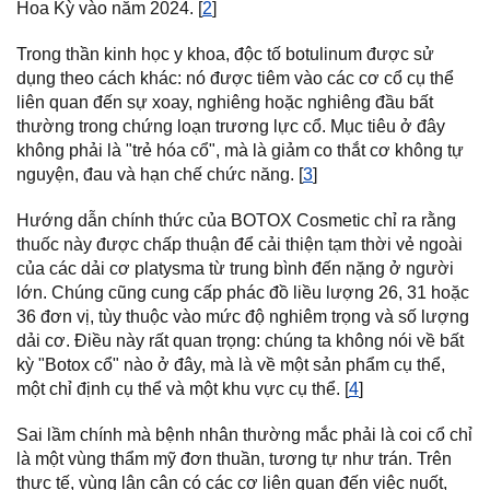
Hoa Kỳ vào năm 2024. [
2
]
Trong thần kinh học y khoa, độc tố botulinum được sử
dụng theo cách khác: nó được tiêm vào các cơ cổ cụ thể
liên quan đến sự xoay, nghiêng hoặc nghiêng đầu bất
thường trong chứng loạn trương lực cổ. Mục tiêu ở đây
không phải là "trẻ hóa cổ", mà là giảm co thắt cơ không tự
nguyện, đau và hạn chế chức năng. [
3
]
Hướng dẫn chính thức của BOTOX Cosmetic chỉ ra rằng
thuốc này được chấp thuận để cải thiện tạm thời vẻ ngoài
của các dải cơ platysma từ trung bình đến nặng ở người
lớn. Chúng cũng cung cấp phác đồ liều lượng 26, 31 hoặc
36 đơn vị, tùy thuộc vào mức độ nghiêm trọng và số lượng
dải cơ. Điều này rất quan trọng: chúng ta không nói về bất
kỳ "Botox cổ" nào ở đây, mà là về một sản phẩm cụ thể,
một chỉ định cụ thể và một khu vực cụ thể. [
4
]
Sai lầm chính mà bệnh nhân thường mắc phải là coi cổ chỉ
là một vùng thẩm mỹ đơn thuần, tương tự như trán. Trên
thực tế, vùng lân cận có các cơ liên quan đến việc nuốt,