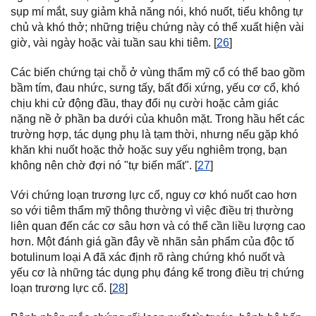
sụp mí mắt, suy giảm khả năng nói, khó nuốt, tiểu không tự
chủ và khó thở; những triệu chứng này có thể xuất hiện vài
giờ, vài ngày hoặc vài tuần sau khi tiêm. [
26
]
Các biến chứng tại chỗ ở vùng thẩm mỹ cổ có thể bao gồm
bầm tím, đau nhức, sưng tấy, bất đối xứng, yếu cơ cổ, khó
chịu khi cử động đầu, thay đổi nụ cười hoặc cảm giác
nặng nề ở phần ba dưới của khuôn mặt. Trong hầu hết các
trường hợp, tác dụng phụ là tạm thời, nhưng nếu gặp khó
khăn khi nuốt hoặc thở hoặc suy yếu nghiêm trọng, bạn
không nên chờ đợi nó "tự biến mất". [
27
]
Với chứng loạn trương lực cổ, nguy cơ khó nuốt cao hơn
so với tiêm thẩm mỹ thông thường vì việc điều trị thường
liên quan đến các cơ sâu hơn và có thể cần liều lượng cao
hơn. Một đánh giá gần đây về nhãn sản phẩm của độc tố
botulinum loại A đã xác định rõ ràng chứng khó nuốt và
yếu cơ là những tác dụng phụ đáng kể trong điều trị chứng
loạn trương lực cổ. [
28
]