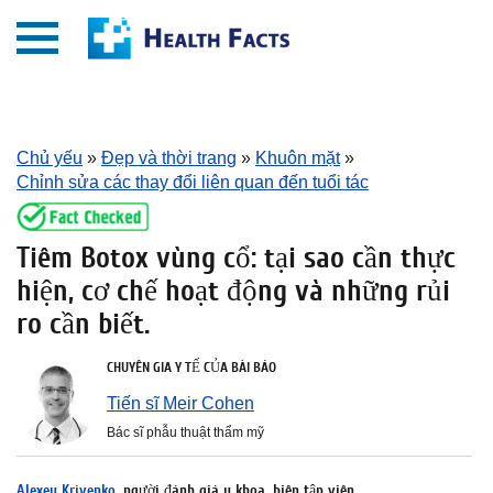
Chủ yếu
»
Đẹp và thời trang
»
Khuôn mặt
»
Chỉnh sửa các thay đổi liên quan đến tuổi tác
Tiêm Botox vùng cổ: tại sao cần thực
hiện, cơ chế hoạt động và những rủi
ro cần biết.
CHUYÊN GIA Y TẾ CỦA BÀI BÁO
Tiến sĩ Meir Cohen
Bác sĩ phẫu thuật thẩm mỹ
Alexey Krivenko
, người đánh giá y khoa, biên tập viên