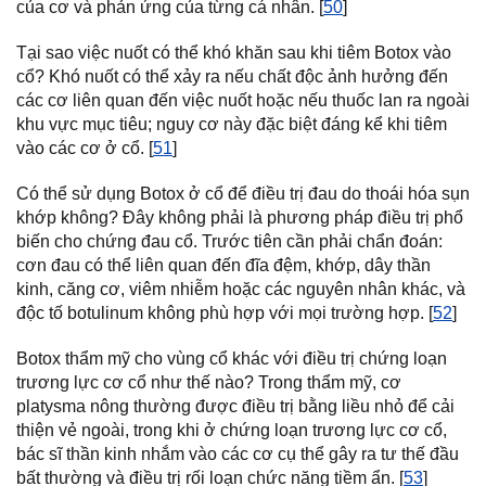
của cơ và phản ứng của từng cá nhân. [
50
]
Tại sao việc nuốt có thể khó khăn sau khi tiêm Botox vào
cổ? Khó nuốt có thể xảy ra nếu chất độc ảnh hưởng đến
các cơ liên quan đến việc nuốt hoặc nếu thuốc lan ra ngoài
khu vực mục tiêu; nguy cơ này đặc biệt đáng kể khi tiêm
vào các cơ ở cổ. [
51
]
Có thể sử dụng Botox ở cổ để điều trị đau do thoái hóa sụn
khớp không? Đây không phải là phương pháp điều trị phổ
biến cho chứng đau cổ. Trước tiên cần phải chẩn đoán:
cơn đau có thể liên quan đến đĩa đệm, khớp, dây thần
kinh, căng cơ, viêm nhiễm hoặc các nguyên nhân khác, và
độc tố botulinum không phù hợp với mọi trường hợp. [
52
]
Botox thẩm mỹ cho vùng cổ khác với điều trị chứng loạn
trương lực cơ cổ như thế nào? Trong thẩm mỹ, cơ
platysma nông thường được điều trị bằng liều nhỏ để cải
thiện vẻ ngoài, trong khi ở chứng loạn trương lực cơ cổ,
bác sĩ thần kinh nhắm vào các cơ cụ thể gây ra tư thế đầu
bất thường và điều trị rối loạn chức năng tiềm ẩn. [
53
]