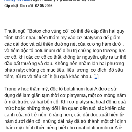
Cập nhật lần cuối: 02.06.2026
Thuật ngữ "Botox cho vùng cổ" có thể đề cập đến hai quy
trình khác nhau: tiêm thẩm mỹ vào cơ platysma để giảm
các dải dọc và cải thiện đường nét của xương hàm dưới,
và tiêm độc tố botulinum để điều trị chứng loạn trương lực
cơ cổ, khi các cơ cổ co thắt không tự nguyện, gây ra tư thế
đầu bất thường và đau. Không nên nhầm lẫn hai phương
pháp này: chúng có mục tiêu, liều lượng, cơ đích, độ sâu
tiêm, rủi ro và tiêu chí hiệu quả khác nhau. [
1
]
Trong y học thẩm mỹ, độc tố botulinum loại A được sử
dụng để làm giãn tạm thời cơ platysma, một cơ mỏng nằm
ở mặt trước và hai bên cổ. Khi cơ platysma hoạt động quá
mức hoặc những thay đổi liên quan đến tuổi tác khiến các
cạnh của nó trở nên rõ ràng hơn, các dải dọc xuất hiện từ
hàm dưới đến cổ; những dải này đã trở thành một chỉ định
thẩm mỹ chính thức riêng biệt cho onabotulinumtoxinA ở