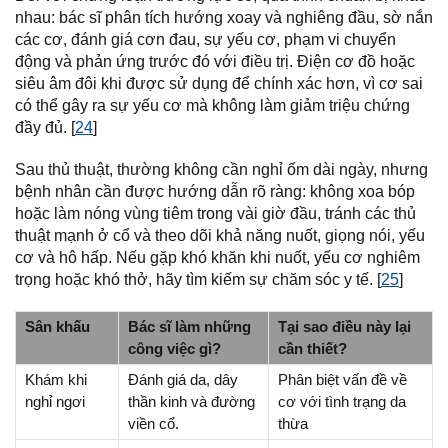
nhau: bác sĩ phân tích hướng xoay và nghiêng đầu, sờ nắn
các cơ, đánh giá cơn đau, sự yếu cơ, phạm vi chuyển
động và phản ứng trước đó với điều trị. Điện cơ đồ hoặc
siêu âm đôi khi được sử dụng để chính xác hơn, vì cơ sai
có thể gây ra sự yếu cơ mà không làm giảm triệu chứng
đầy đủ. [
24
]
Sau thủ thuật, thường không cần nghỉ ốm dài ngày, nhưng
bệnh nhân cần được hướng dẫn rõ ràng: không xoa bóp
hoặc làm nóng vùng tiêm trong vài giờ đầu, tránh các thủ
thuật mạnh ở cổ và theo dõi khả năng nuốt, giọng nói, yếu
cơ và hô hấp. Nếu gặp khó khăn khi nuốt, yếu cơ nghiêm
trọng hoặc khó thở, hãy tìm kiếm sự chăm sóc y tế. [
25
]
Sân khấu
Bác sĩ làm những
Tại sao điều này lại
công việc gì?
cần thiết?
Khám khi
Đánh giá da, dây
Phân biệt vấn đề về
nghỉ ngơi
thần kinh và đường
cơ với tình trạng da
viền cổ.
thừa