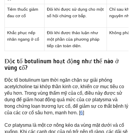
Tiêm thuốc giảm
Đôi khi được sử dụng cho một
Chỉ sau khi
đau cơ cổ
số hội chứng cơ bắp.
nguyên nhân
Khắc phục nếp
Đôi khi được thảo luận như
Không phải 
nhăn ngang ở cổ
một phần của phương pháp
tiếp cận toàn diện.
Độc tố botulinum hoạt động như thế nào ở
vùng cổ?
Độc tố botulinum tạm thời ngăn chặn sự giải phóng
acetylcholine tại khớp thần kinh cơ, khiến cơ mục tiêu co
yếu hơn. Trong vùng thẩm mỹ của cổ, điều này được sử
dụng để giảm hoạt động quá mức của cơ platysma và
trong chứng loạn trương lực cổ, để giảm sự co thắt bệnh lý
của các cơ cổ sâu hơn, mạnh hơn. [
6
]
Cơ platysma là một cơ nông kéo da vùng mặt dưới và cổ
xuống. Khi các cạnh dọc của nó trở nên rõ ràng, các dải sẽ