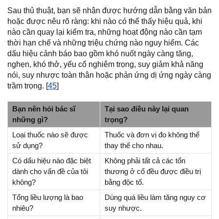
Sau thủ thuật, bạn sẽ nhận được hướng dẫn bằng văn bản
hoặc được nêu rõ ràng: khi nào có thể thấy hiệu quả, khi
nào cần quay lại kiểm tra, những hoạt động nào cần tạm
thời hạn chế và những triệu chứng nào nguy hiểm. Các
dấu hiệu cảnh báo bao gồm khó nuốt ngày càng tăng,
nghẹn, khó thở, yếu cổ nghiêm trọng, suy giảm khả năng
nói, suy nhược toàn thân hoặc phản ứng dị ứng ngày càng
trầm trọng. [
45
]
Bạn nên hỏi bác sĩ
Tại sao điều này lại quan
những gì?
trọng?
Loại thuốc nào sẽ được
Thuốc và đơn vị đo không thể
sử dụng?
thay thế cho nhau.
Có dấu hiệu nào đặc biệt
Không phải tất cả các tổn
dành cho vấn đề của tôi
thương ở cổ đều được điều trị
không?
bằng độc tố.
Tổng liều lượng là bao
Dùng quá liều làm tăng nguy cơ
nhiêu?
suy nhược.