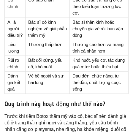
chính
theo kiểu loạn trương lực
cơ.
Ai là
Bác sĩ có kinh
Bác sĩ thần kinh hoặc
người
nghiệm về giải phẫu
chuyên gia về rối loạn vận
điều trị?
thẩm mỹ
động
Liều
Thường thấp hơn
Thường cao hơn và mang
lượng
tính cá nhân hơn
Rủi ro
Bất đối xứng, yếu
Khó nuốt, yếu cơ, tác dụng
chính
cổ, khó nuốt
quá mức hoặc thiếu hụt.
Đánh
Vẻ bề ngoài và sự
Đau đớn, chức năng, tư
giá kết
hài lòng
thế đầu, chất lượng cuộc
quả
sống
Quy trình này hoạt động như thế nào?
Trước khi tiêm Botox thẩm mỹ vào cổ, bác sĩ nên đánh giá
cổ ở trạng thái nghỉ ngơi và căng thẳng: yêu cầu bệnh
nhân căng cơ platysma, nhe răng, hạ khóe miệng, duỗi cổ