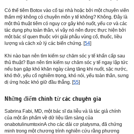
Có thể tiêm Botox vào cổ tại nhà hoặc bởi một chuyên viên
thẩm mỹ không có chuyên môn y tế không? Không. Đây là
một thủ thuật tiêm có nguy cơ gây khó nuốt, yếu cơ và các
tác dụng phụ toàn thân, vì vậy nó nên được thực hiện bởi
một bác sĩ quen thuộc với giải phẫu vùng cổ, thuốc, liều
lượng và cách xử lý các biến chứng. [
54
]
Khi nào bạn nên tìm kiếm sự chăm sóc y tế khẩn cấp sau
thủ thuật? Bạn nên tìm kiếm sự chăm sóc y tế ngay lập tức
nếu bạn gặp khó khăn ngày càng tăng khi nuốt, sặc nước,
khó thở, yếu cổ nghiêm trọng, khó nói, yếu toàn thân, sưng
dị ứng hoặc khó giữ đầu thẳng. [
55
]
Những điểm chính từ các chuyên gia
Sabrina Fabi, MD, một bác sĩ da liễu và là tác giả chính
của một ấn phẩm về dữ liệu lâm sàng của
onabotulinumtoxinA cho các dải cơ platysma, đã chứng
minh trong một chương trình nghiên cứu rằng phương