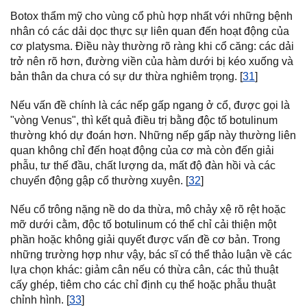
Botox thẩm mỹ cho vùng cổ phù hợp nhất với những bệnh
nhân có các dải dọc thực sự liên quan đến hoạt động của
cơ platysma. Điều này thường rõ ràng khi cổ căng: các dải
trở nên rõ hơn, đường viền của hàm dưới bị kéo xuống và
bản thân da chưa có sự dư thừa nghiêm trọng. [
31
]
Nếu vấn đề chính là các nếp gấp ngang ở cổ, được gọi là
"vòng Venus", thì kết quả điều trị bằng độc tố botulinum
thường khó dự đoán hơn. Những nếp gấp này thường liên
quan không chỉ đến hoạt động của cơ mà còn đến giải
phẫu, tư thế đầu, chất lượng da, mất độ đàn hồi và các
chuyển động gập cổ thường xuyên. [
32
]
Nếu cổ trông nặng nề do da thừa, mô chảy xệ rõ rệt hoặc
mỡ dưới cằm, độc tố botulinum có thể chỉ cải thiện một
phần hoặc không giải quyết được vấn đề cơ bản. Trong
những trường hợp như vậy, bác sĩ có thể thảo luận về các
lựa chọn khác: giảm cân nếu có thừa cân, các thủ thuật
cấy ghép, tiêm cho các chỉ định cụ thể hoặc phẫu thuật
chỉnh hình. [
33
]