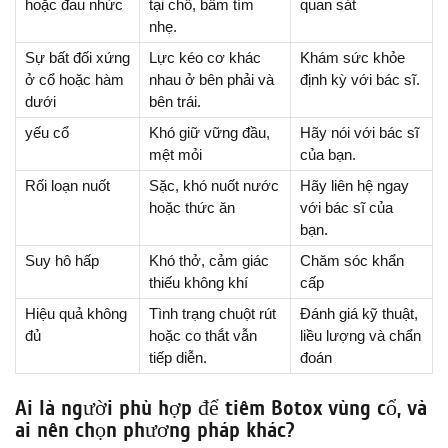
hoặc đau nhức
tại chỗ, bầm tím
quan sát
nhẹ.
Sự bất đối xứng
Lực kéo cơ khác
Khám sức khỏe
ở cổ hoặc hàm
nhau ở bên phải và
định kỳ với bác sĩ.
dưới
bên trái.
yếu cổ
Khó giữ vững đầu,
Hãy nói với bác sĩ
mệt mỏi
của bạn.
Rối loạn nuốt
Sặc, khó nuốt nước
Hãy liên hệ ngay
hoặc thức ăn
với bác sĩ của
bạn.
Suy hô hấp
Khó thở, cảm giác
Chăm sóc khẩn
thiếu không khí
cấp
Hiệu quả không
Tình trạng chuột rút
Đánh giá kỹ thuật,
đủ
hoặc co thắt vẫn
liều lượng và chẩn
tiếp diễn.
đoán
Ai là người phù hợp để tiêm Botox vùng cổ, và
ai nên chọn phương pháp khác?