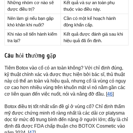
Những nhóm cơ nào sẽ
Kết quả và sự an toàn phụ
được điều trị?
thuộc vào điều này.
Nên làm gì nếu bạn gặp
Cần có một kế hoạch hành
khó khăn khi nuốt?
động khẩn cấp.
Khi nào sẽ tiến hành kiểm
Kết quả được đánh giá sau khi
tra lại?
hiệu quả đã ổn định.
Câu hỏi thường gặp
Tiêm Botox vào cổ có an toàn không? Với chỉ định đúng,
kỹ thuật chính xác và được thực hiện bởi bác sĩ, thủ thuật
này có thể an toàn và hiệu quả, nhưng cổ là vùng có nguy
cơ cao hơn nhiều vùng trên khuôn mặt vì nó nằm gần các
cơ liên quan đến việc nuốt, nói và nâng đỡ đầu. [
46
]
Botox điều trị tốt nhất vấn đề gì ở vùng cổ? Chỉ định thẩm
mỹ được chứng minh rõ ràng nhất là các dải cơ platysma
dọc từ mức độ trung bình đến nặng ở người lớn; đây là chỉ
định đã được FDA chấp thuận cho BOTOX Cosmetic vào
năm 2024. [
47
]