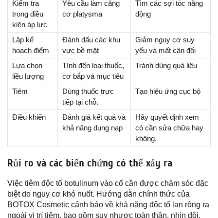
Kiểm tra
Yêu cầu làm căng
Tìm các sợi tóc năng
trong điều
cơ platysma
động
kiện áp lực
Lập kế
Đánh dấu các khu
Giảm nguy cơ suy
hoạch điểm
vực bề mặt
yếu và mất cân đối
Lựa chọn
Tính đến loại thuốc,
Tránh dùng quá liều
liều lượng
cơ bắp và mục tiêu
Tiêm
Dùng thuốc trực
Tạo hiệu ứng cục bộ
tiếp tại chỗ.
Điều khiển
Đánh giá kết quả và
Hãy quyết định xem
khả năng dung nạp
có cần sửa chữa hay
không.
Rủi ro và các biến chứng có thể xảy ra
Việc tiêm độc tố botulinum vào cổ cần được chăm sóc đặc
biệt do nguy cơ khó nuốt. Hướng dẫn chính thức của
BOTOX Cosmetic cảnh báo về khả năng độc tố lan rộng ra
ngoài vị trí tiêm, bao gồm suy nhược toàn thân, nhìn đôi,