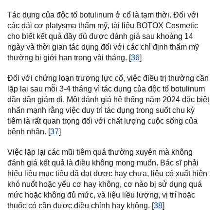
Tác dụng của độc tố botulinum ở cổ là tạm thời. Đối với
các dải cơ platysma thẩm mỹ, tài liệu BOTOX Cosmetic
cho biết kết quả đầy đủ được đánh giá sau khoảng 14
ngày và thời gian tác dụng đối với các chỉ định thẩm mỹ
thường bị giới hạn trong vài tháng. [
36
]
Đối với chứng loạn trương lực cổ, việc điều trị thường cần
lặp lại sau mỗi 3-4 tháng vì tác dụng của độc tố botulinum
dần dần giảm đi. Một đánh giá hệ thống năm 2024 đặc biệt
nhấn mạnh rằng việc duy trì tác dụng trong suốt chu kỳ
tiêm là rất quan trọng đối với chất lượng cuộc sống của
bệnh nhân. [
37
]
Việc lặp lại các mũi tiêm quá thường xuyên mà không
đánh giá kết quả là điều không mong muốn. Bác sĩ phải
hiểu liệu mục tiêu đã đạt được hay chưa, liệu có xuất hiện
khó nuốt hoặc yếu cơ hay không, cơ nào bị sử dụng quá
mức hoặc không đủ mức, và liệu liều lượng, vị trí hoặc
thuốc có cần được điều chỉnh hay không. [
38
]