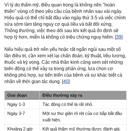
Vì lý do thẩm mỹ, điều quan trọng là không nên "hoàn
thiện" vùng cổ theo yêu cầu của bệnh nhân sau vài ngày.
Hiệu quả có thể chỉ bắt đầu vào ngày thứ 3-5 và việc chỉnh
sửa sớm làm tăng nguy cơ quá liều và bất đối xứng.
Thông thường, việc theo dõi sau khi kết quả ổn định sẽ
hợp lý hơn, miễn là không có triệu chứng nguy hiểm. [
39
]
Nếu hiệu quả trở nên yếu hoặc rất ngắn ngủi sau một số
lần điều trị, cần xem xét lại chẩn đoán, kỹ thuật, liều lượng,
thuốc và kỳ vọng. Các nhà thần kinh cũng xem xét những
biến động có thể xảy ra trong phản ứng, lựa chọn cơ
không phù hợp, sự tiến triển của bệnh và sự khác biệt cá
nhân về thời gian tác dụng. [
40
]
Giai đoạn
Điều thường xảy ra
Ngày 1-3
Tác động có thể là rất nhỏ.
Ngày 3-7
Một sự thư giãn rõ rệt của cơ bắp bắt đầu
xuất hiện.
Khoảng 2 giờ
Kết quả thẩm mỹ thường được đánh giá.