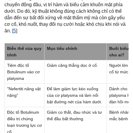
chuyển động đầu, vị trí hàm và biểu cảm khuôn mặt phía
dưới. Do đó, kỹ thuật không đúng cách không chỉ có thể
dẫn đến sự bất đối xứng về mặt thẩm mỹ mà còn gây yếu
cơ cổ, khó nuốt, thay đổi nụ cười hoặc khó chịu khi nói và
ăn. [
5
]
Biến thể của quy
Mục tiêu chính
Buổi biểu 
trình
cho ai?
Tiêm độc tố
Giảm căng thẳng dọc ở cổ.
Người lớn m
Botulinum vào cơ
cổ từ mức đ
platysma
"Nefertiti nâng vật
Để làm giảm lực kéo xuống
Dành cho bệ
nặng"
của cơ platysma và làm nổi
platysma hoạ
bật đường nét của hàm dưới.
đàn hồi mô 
Độc tố Botulinum
Giảm co thắt, đau nhức và tư
Bệnh nhân 
điều trị chứng
thế đầu bất thường.
mắc bệnh th
loạn trương lực cơ
cổ