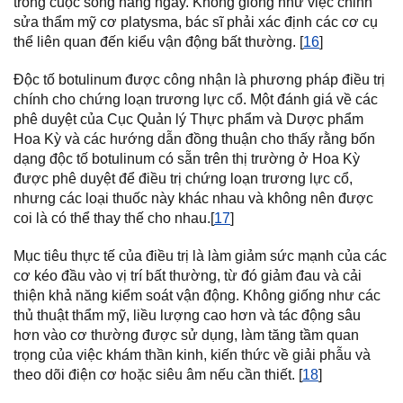
trong cuộc sống hàng ngày. Không giống như việc chỉnh
sửa thẩm mỹ cơ platysma, bác sĩ phải xác định các cơ cụ
thể liên quan đến kiểu vận động bất thường. [
16
]
Độc tố botulinum được công nhận là phương pháp điều trị
chính cho chứng loạn trương lực cổ. Một đánh giá về các
phê duyệt của Cục Quản lý Thực phẩm và Dược phẩm
Hoa Kỳ và các hướng dẫn đồng thuận cho thấy rằng bốn
dạng độc tố botulinum có sẵn trên thị trường ở Hoa Kỳ
được phê duyệt để điều trị chứng loạn trương lực cổ,
nhưng các loại thuốc này khác nhau và không nên được
coi là có thể thay thế cho nhau.[
17
]
Mục tiêu thực tế của điều trị là làm giảm sức mạnh của các
cơ kéo đầu vào vị trí bất thường, từ đó giảm đau và cải
thiện khả năng kiểm soát vận động. Không giống như các
thủ thuật thẩm mỹ, liều lượng cao hơn và tác động sâu
hơn vào cơ thường được sử dụng, làm tăng tầm quan
trọng của việc khám thần kinh, kiến thức về giải phẫu và
theo dõi điện cơ hoặc siêu âm nếu cần thiết. [
18
]