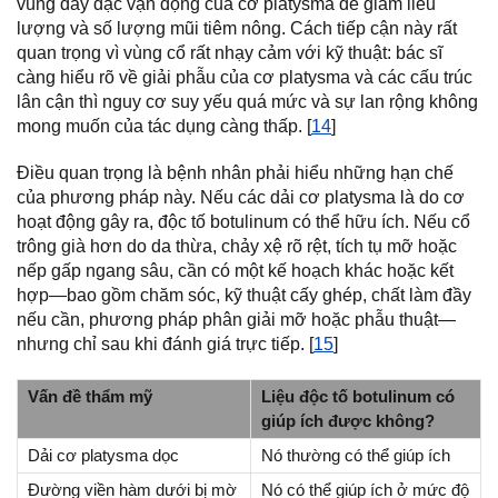
vùng dày đặc vận động của cơ platysma để giảm liều
lượng và số lượng mũi tiêm nông. Cách tiếp cận này rất
quan trọng vì vùng cổ rất nhạy cảm với kỹ thuật: bác sĩ
càng hiểu rõ về giải phẫu của cơ platysma và các cấu trúc
lân cận thì nguy cơ suy yếu quá mức và sự lan rộng không
mong muốn của tác dụng càng thấp. [
14
]
Điều quan trọng là bệnh nhân phải hiểu những hạn chế
của phương pháp này. Nếu các dải cơ platysma là do cơ
hoạt động gây ra, độc tố botulinum có thể hữu ích. Nếu cổ
trông già hơn do da thừa, chảy xệ rõ rệt, tích tụ mỡ hoặc
nếp gấp ngang sâu, cần có một kế hoạch khác hoặc kết
hợp—bao gồm chăm sóc, kỹ thuật cấy ghép, chất làm đầy
nếu cần, phương pháp phân giải mỡ hoặc phẫu thuật—
nhưng chỉ sau khi đánh giá trực tiếp. [
15
]
Vấn đề thẩm mỹ
Liệu độc tố botulinum có
giúp ích được không?
Dải cơ platysma dọc
Nó thường có thể giúp ích
Đường viền hàm dưới bị mờ
Nó có thể giúp ích ở mức độ