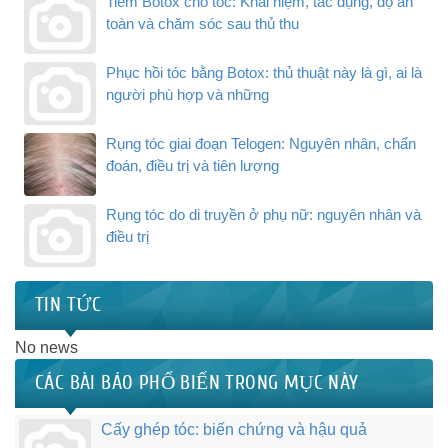
Tiêm Botox cho tóc: Khái niệm, tác dụng, độ an
toàn và chăm sóc sau thủ thu
Phục hồi tóc bằng Botox: thủ thuật này là gì, ai là
người phù hợp và những
Rụng tóc giai đoạn Telogen: Nguyên nhân, chẩn
đoán, điều trị và tiên lượng
Rụng tóc do di truyền ở phụ nữ: nguyên nhân và
điều trị
TIN TỨC
No news
CÁC BÀI BÁO PHỔ BIẾN TRONG MỤC NÀY
Cấy ghép tóc: biến chứng và hậu quả