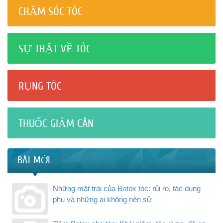
CHĂM SÓC TÓC
SỰ THẬT VỀ TÓC
RỤNG TÓC
THUỐC GIẢM CÂN
BÀI MỚI
Những mặt trái của Botox tóc: rủi ro, tác dụng
phụ và những ai không nên sử